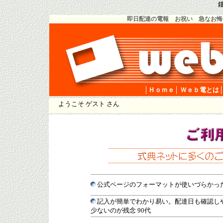
鏤
即日配達の電報 お祝い 急なお悔
│Ｈｏｍｅ
│
Ｗｅｂ電とは
ようこそ ゲスト さん
公式ページのフォーマットが使いづらかった 
記入が簡単でわかり易い。配達日も確認し
少ないのが残念 90代