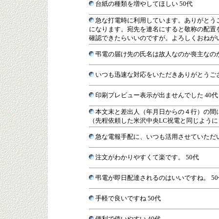
台紙の種類を増やしてほしい 50代
急な打電時に利用しています。ありがとう
になります。宛先を連名にすると敬称の配置を
確認できたらいいのですが。よろしくおねがい
弔電の届け先の氏名は故人なのか喪主なのか
いつも迅速な対応をいただきありがとうござ
印刷プレビュー表示が出ませんでした 40代
本文末と差出人（年月日からの４行）の間
（先程依頼した米沢中央LC祝電と同じように）
急な電報手配に、いつも活用させていただい
注文がわかりやすくて楽です。 50代
弔電が即日配達されるのはいいですね。 50
手軽で良いですね 50代
便利で使いやすい 40代